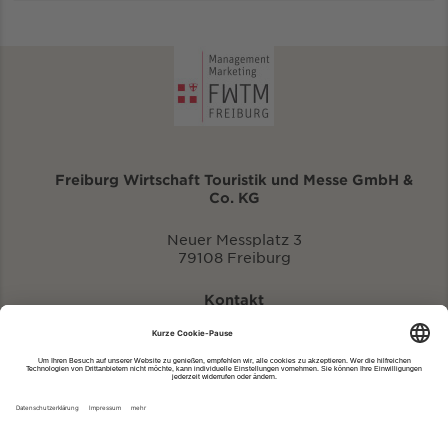
Freiburg Wirtschaft Touristik und Messe GmbH &
Co. KG
Neuer Messplatz 3
79108 Freiburg
Kontakt
eventportal@fwtm.de
Neue Veranstaltung eintragen
Tourismusportal visit.freiburg.de