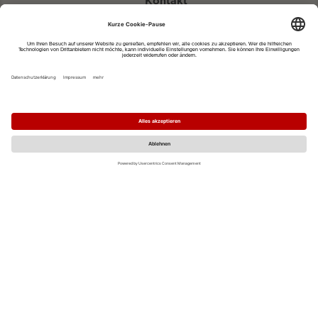
Kontakt
eventportal@fwtm.de
Neue Veranstaltung eintragen
Tourismusportal visit.freiburg.de
Datenschutzerklärung
Impressum
MO
DI
MI
DO
FR
SA
SO
1
2
3
4
5
6
7
8
9