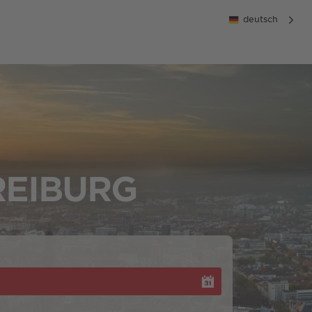
deutsch
REIBURG