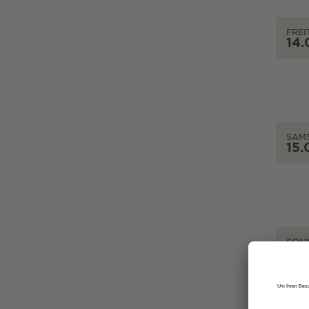
FREI
14.
SAM
15.
SON
16.