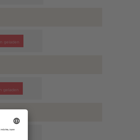
n geladen
n geladen
n geladen