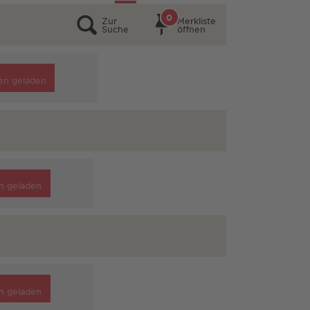
0
Zur
Merkliste
Suche
öffnen
en geladen
n geladen
n geladen