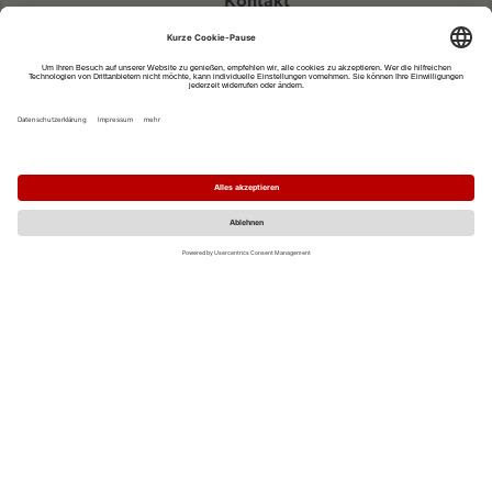
Kontakt
eventportal@fwtm.de
Neue Veranstaltung eintragen
Tourismusportal visit.freiburg.de
Datenschutzerklärung
Impressum
MO
DI
MI
DO
FR
SA
SO
1
2
3
4
5
6
7
8
9