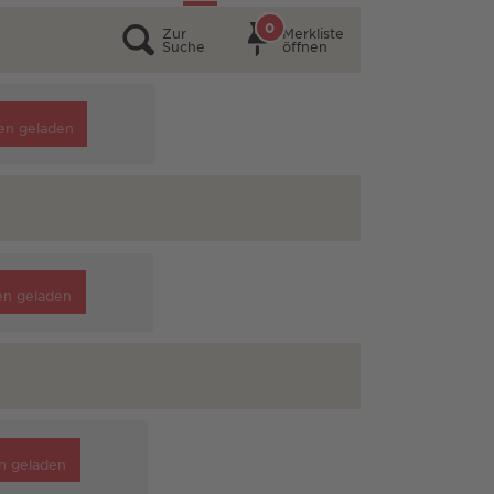
0
Zur
Merkliste
Suche
öffnen
en geladen
en geladen
n geladen