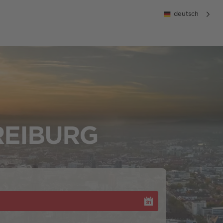
deutsch
REIBURG