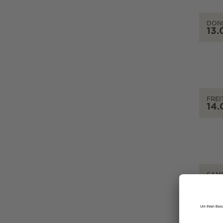
DON
13.
FREI
14.
SAM
15.