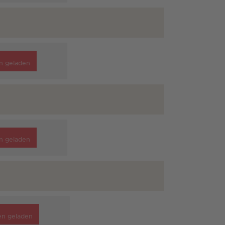
n geladen
n geladen
en geladen