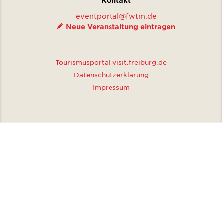
Kontakt
eventportal@fwtm.de
Neue Veranstaltung eintragen
Tourismusportal visit.freiburg.de
Datenschutzerklärung
Impressum
MO
DI
MI
DO
FR
SA
SO
1
2
3
4
5
6
7
8
9