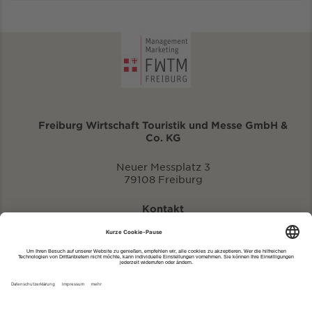
Freiburg Wirtschaft Touristik und Messe GmbH &
Co. KG
Neuer Messplatz 3
79108 Freiburg
Kontakt
eventportal@fwtm.de
Neue Veranstaltung eintragen
Tourismusportal visit.freiburg.de