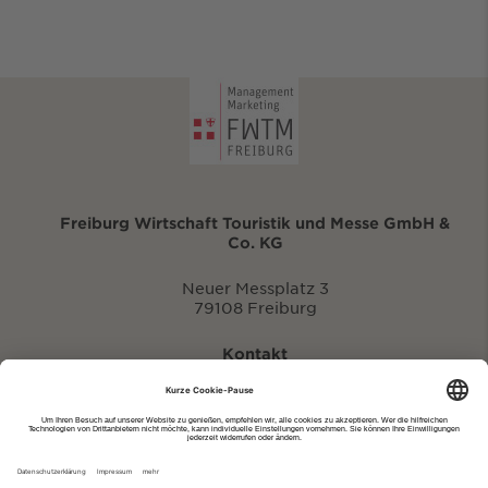
Freiburg Wirtschaft Touristik und Messe GmbH &
Co. KG
Neuer Messplatz 3
79108 Freiburg
Kontakt
eventportal@fwtm.de
Neue Veranstaltung eintragen