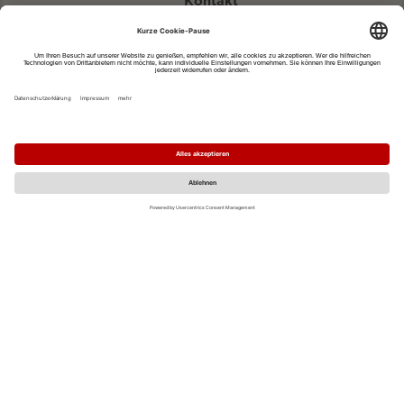
Kontakt
eventportal@fwtm.de
Neue Veranstaltung eintragen
Tourismusportal visit.freiburg.de
Datenschutzerklärung
Impressum
MO
DI
MI
DO
FR
SA
SO
1
2
3
4
5
6
7
8
9