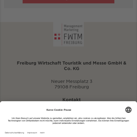
Freiburg Wirtschaft Touristik und Messe GmbH &
Co. KG
Neuer Messplatz 3
79108 Freiburg
Kontakt
eventportal@fwtm.de
Neue Veranstaltung eintragen