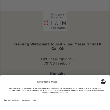
Freiburg Wirtschaft Touristik und Messe GmbH &
Co. KG
Neuer Messplatz 3
79108 Freiburg
Kontakt
eventportal@fwtm.de
Neue Veranstaltung eintragen
Tourismusportal visit.freiburg.de