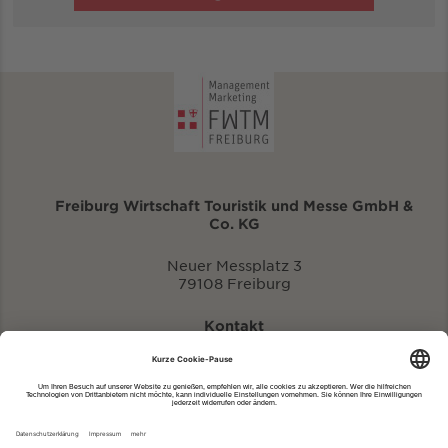
Freiburg Wirtschaft Touristik und Messe GmbH &
Co. KG
Neuer Messplatz 3
79108 Freiburg
Kontakt
eventportal@fwtm.de
Neue Veranstaltung eintragen