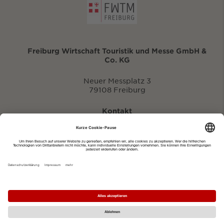
Freiburg Wirtschaft Touristik und Messe GmbH &
Co. KG
Neuer Messplatz 3
79108 Freiburg
Kontakt
eventportal@fwtm.de
Neue Veranstaltung eintragen
Tourismusportal visit.freiburg.de
Datenschutzerklärung
Impressum