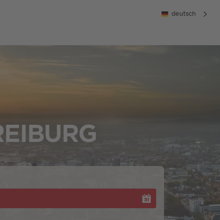
deutsch
REIBURG