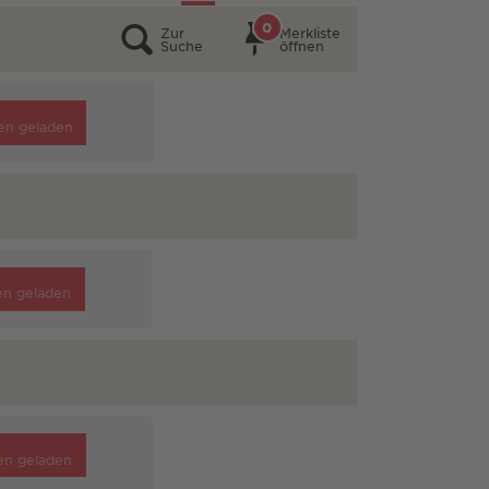
0
Zur
Merkliste
Suche
öffnen
en geladen
en geladen
en geladen