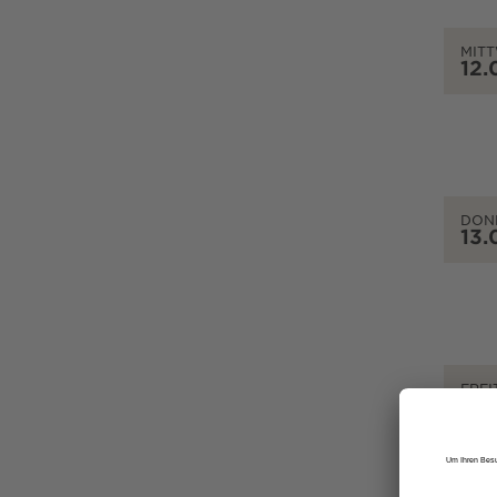
MIT
12.
DON
13.
FREI
14.