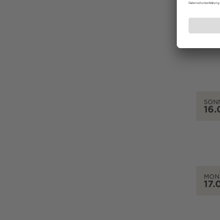
SAM
15.
SON
16.
MON
17.