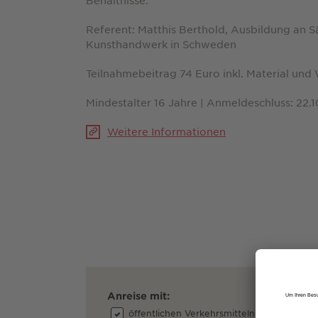
Behältnisse.
Referent: Matthis Berthold, Ausbildung an Sät
Kunsthandwerk in Schweden
Teilnahmebeitrag 74 Euro inkl. Material un
Mindestalter 16 Jahre | Anmeldeschluss: 22.
Weitere Informationen
Anreise mit:
öffentlichen Verkehrsmitteln
dem A