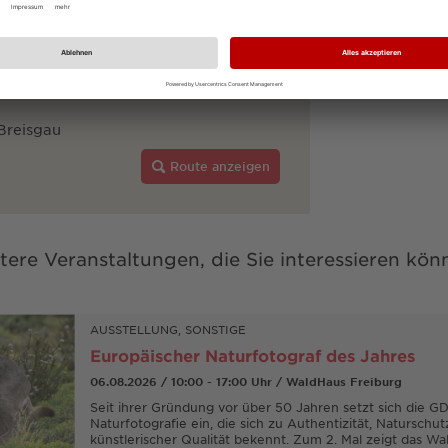
Breisgau
Route anzeigen
tere Veranstaltungen, die Sie interessieren kön
AUSSTELLUNG, SONSTIGE
Europäischer Naturfotograf des Jahres
06.08.2026 / 10:00 - 17:00 Uhr / WaldHaus Freiburg
Seit ihrer Gründung vor über 50 Jahren setzt sich die GD
Naturfotografie ein, die sich zu Authentizität, Naturschu
künstlerischer Qualität bekennt. Zum 2. Mal zeigt das W