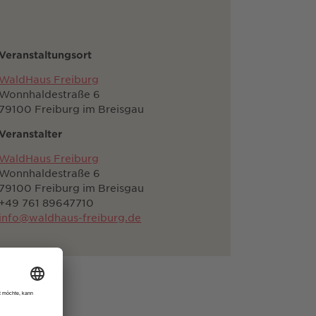
Veranstaltungsort
WaldHaus Freiburg
Wonnhaldestraße 6
79100 Freiburg im Breisgau
Veranstalter
WaldHaus Freiburg
Wonnhaldestraße 6
79100 Freiburg im Breisgau
+49 761 89647710
info@waldhaus-freiburg.de