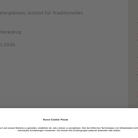
ergläntan, Institut für Traditionelles
d Werkzeug
10.2026
uto
dem Fahrrad
zu Fuß