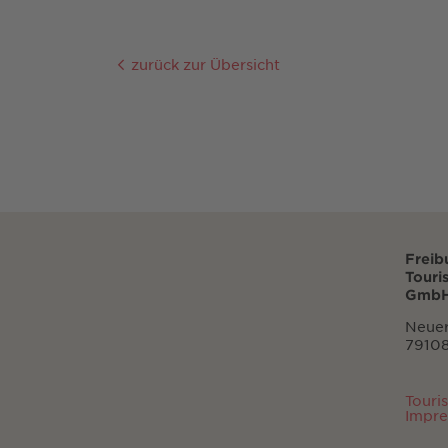
zurück zur Übersicht
Freib
Touri
GmbH
Neuer
79108
Touri
Impr