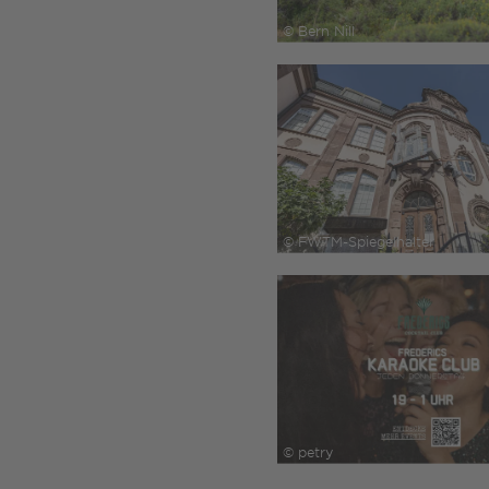
© Bern Nill
© FWTM-Spiegelhalter
© petry