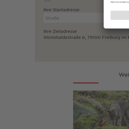
Ihre Startadresse
Ihre Zieladresse
Wonnhaldestraße 6, 79100 Freiburg im 
Wei