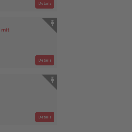
Details
 mit
Details
Details