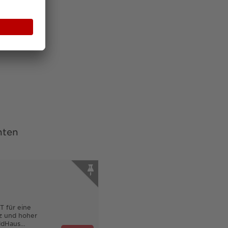
nten
T für eine
tz und hoher
aldHaus…