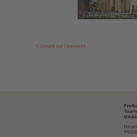
© Christian Richters © Augus
- Städtische Museen Freiburg
zurück zur Übersicht
Freib
Touri
GmbH
Neuer
79108