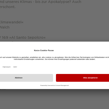
d unseres Klimas - bis zur Apokalypse? Auch
verschont.
 Klimawandel«
 Walch
V 169 »Al Santo Sepolcro«
n« op. 8
hren
elle