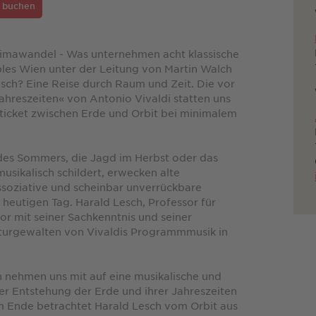
e buchen
Klimawandel - Was unternehmen acht klassische
les Wien unter der Leitung von Martin Walch
ch? Eine Reise durch Raum und Zeit. Die vor
ahreszeiten« von Antonio Vivaldi statten uns
ticket zwischen Erde und Orbit bei minimalem
 des Sommers, die Jagd im Herbst oder das
musikalisch schildert, erwecken alte
ssoziative und scheinbar unverrückbare
 heutigen Tag. Harald Lesch, Professor für
or mit seiner Sachkenntnis und seiner
turgewalten von Vivaldis Programmmusik in
n nehmen uns mit auf eine musikalische und
der Entstehung der Erde und ihrer Jahreszeiten
 Ende betrachtet Harald Lesch vom Orbit aus