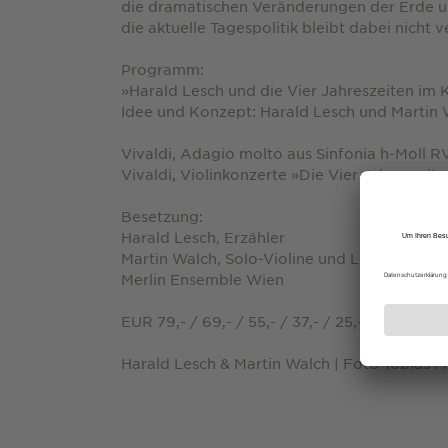
die dramatischen Veränderungen der Erde un
die aktuelle Tagespolitik bleibt dabei nicht 
Programm:
»Harald Lesch und die Vier Jahreszeiten im
Idee und Konzept: Harald Lesch und Martin
Vivaldi, Adagio molto aus Sinfonia h-Moll R
Vivaldi, Violinkonzerte »Die Vier Jahreszeite
Besetzung:
Harald Lesch, Erzähler
Martin Walch, Solo-Violine und Leitung
Merlin Ensemble Wien
EUR 79,- / 69,- / 55,- / 37,- / 25,- inkl. Gebü
Harald Lesch & Martin Walch | Foto Tobias M