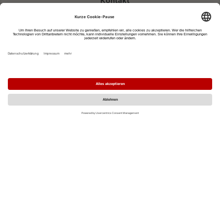
Kontakt
eventportal@fwtm.de
Neue Veranstaltung eintragen
Tourismusportal visit.freiburg.de
Datenschutzerklärung
Impressum
MO
DI
MI
DO
FR
SA
SO
1
2
3
4
5
6
7
8
9