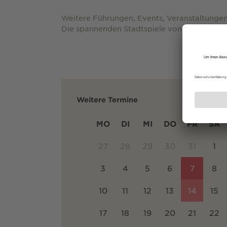
Weitere Führungen, Events, Veranstaltungen
Die spannenden Stadtspiele von Historix-Tou
Weitere Termine
MO
DI
MI
DO
FR
SA
27
28
29
30
31
1
3
4
5
6
7
8
10
11
12
13
14
15
17
18
19
20
21
22