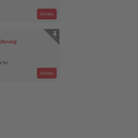
Details
führung
g für
Details