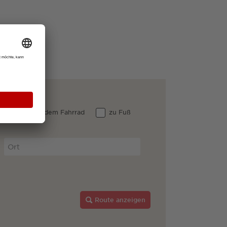
 Auto
dem Fahrrad
zu Fuß
Route anzeigen