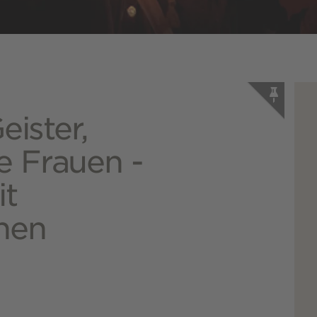
eister,
e Frauen -
it
nen