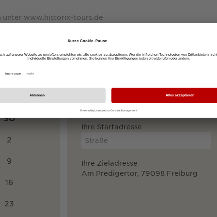
 unter www.historix-tours.de
rs finden Sie unter www.mysterytrail.de
Anreise mit:
öffentlichen Verkehrsmitteln
dem
SO
Ihre Startadresse
2
9
Ihre Zieladresse
Am Predigertor, 79098 Freiburg
16
23