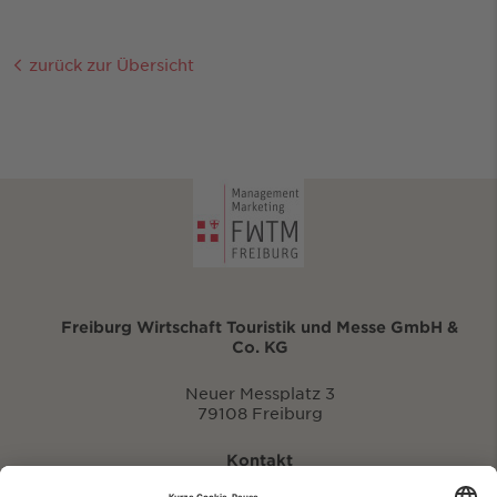
zurück zur Übersicht
Freiburg Wirtschaft Touristik und Messe GmbH &
Co. KG
Neuer Messplatz 3
79108 Freiburg
Kontakt
eventportal@fwtm.de