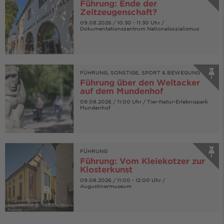
Führung: Ende der
Zeitzeugenschaft?
09.08.2026 / 10:30 - 11:30 Uhr /
Dokumentationszentrum Nationalsozialismus
© FWTM-Vögtle
FÜHRUNG, SONSTIGE, SPORT & BEWEGUNG
Führung über den Weltacker
auf dem Mundenhof
09.08.2026 / 11:00 Uhr / Tier-Natur-Erlebnispark
Mundenhof
FÜHRUNG
Führung: Vom Kleiekotzer zur
Klosterkunst
09.08.2026 / 11:00 - 12:00 Uhr /
Augustinermuseum
© Christian Richters ©
Augustinermuseum - Städtische Museen
Freiburg