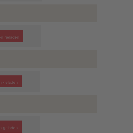
en geladen
n geladen
n geladen