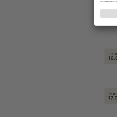
SAM
15.
SON
16.
MON
17.