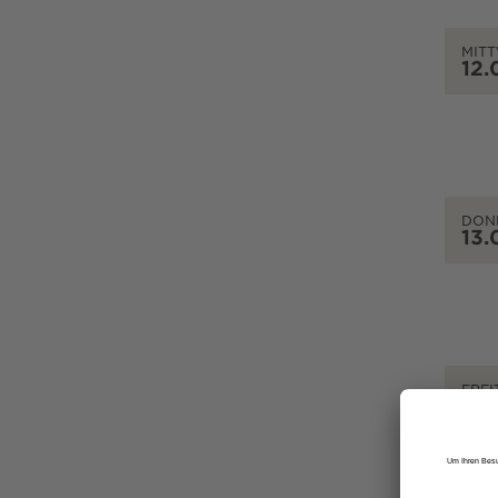
MIT
12.
DON
13.
FREI
14.