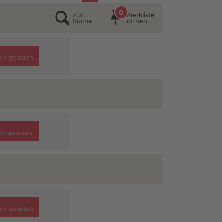
0
Zur
Merkliste
Suche
öffnen
en geladen
en geladen
en geladen