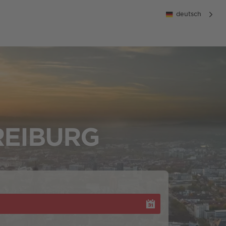
deutsch
REIBURG