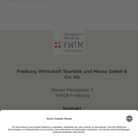
Freiburg Wirtschaft Touristik und Messe GmbH &
Co. KG
Neuer Messplatz 3
79108 Freiburg
Kontakt
eventportal@fwtm.de
Neue Veranstaltung eintragen