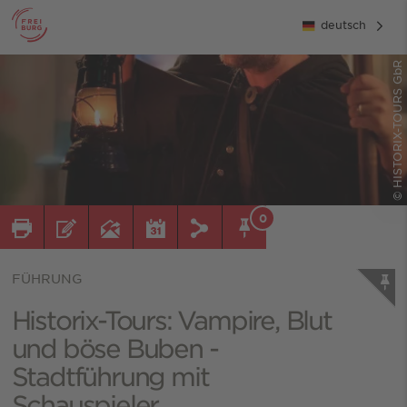
deutsch
© HISTORIX-TOURS GbR
0
FÜHRUNG
Historix-Tours: Vampire, Blut
und böse Buben -
Stadtführung mit
Schauspieler