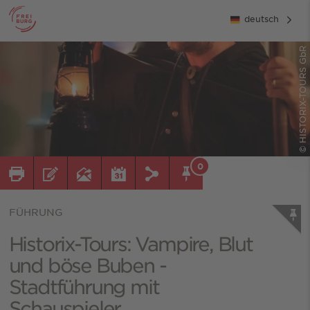
deutsch
© HISTORIX-TOURS GbR
0
FÜHRUNG
Historix-Tours: Vampire, Blut
und böse Buben -
Stadtführung mit
Schauspieler