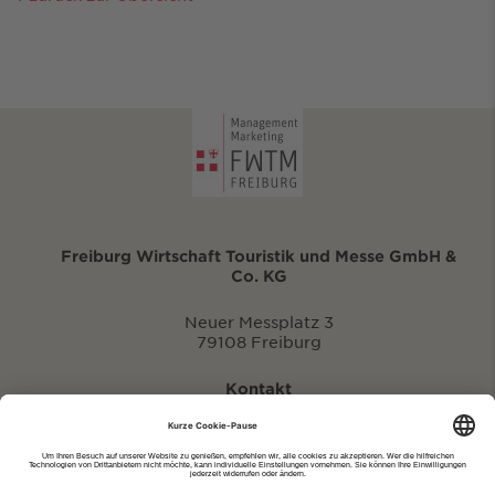
Freiburg Wirtschaft Touristik und Messe GmbH &
Co. KG
Neuer Messplatz 3
79108 Freiburg
Kontakt
eventportal@fwtm.de
Neue Veranstaltung eintragen