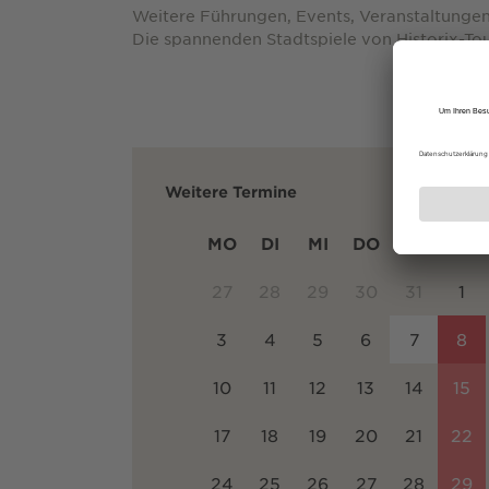
Weitere Führungen, Events, Veranstaltungen
Die spannenden Stadtspiele von Historix-Tou
Weitere Termine
MO
DI
MI
DO
FR
SA
27
28
29
30
31
1
3
4
5
6
7
8
10
11
12
13
14
15
17
18
19
20
21
22
24
25
26
27
28
29