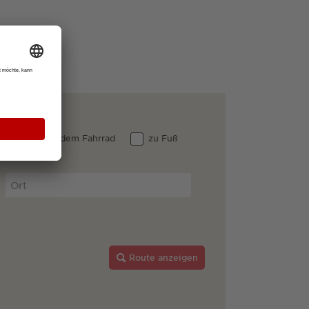
 Auto
dem Fahrrad
zu Fuß
Route anzeigen