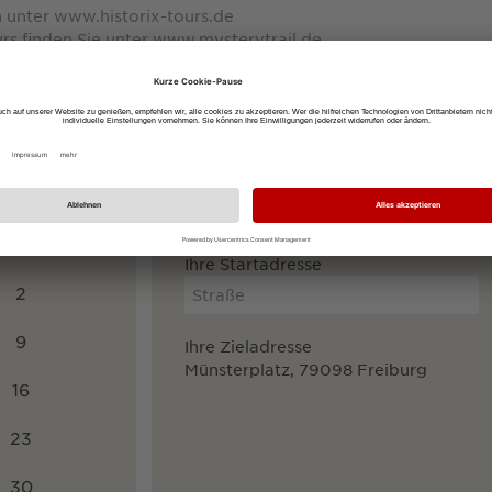
 unter www.historix-tours.de
rs finden Sie unter www.mysterytrail.de
Anreise mit:
öffentlichen Verkehrsmitteln
dem
SO
Ihre Startadresse
2
9
Ihre Zieladresse
Münsterplatz, 79098 Freiburg
16
23
30