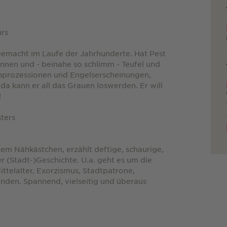
urs
tgemacht im Laufe der Jahrhunderte. Hat Pest
innen und - beinahe so schlimm - Teufel und
nprozessionen und Engelserscheinungen,
 da kann er all das Grauen loswerden. Er will
!
ters
em Nähkästchen, erzählt deftige, schaurige,
r (Stadt-)Geschichte. U.a. geht es um die
ttelalter, Exorzismus, Stadtpatrone,
nden. Spannend, vielseitig und überaus