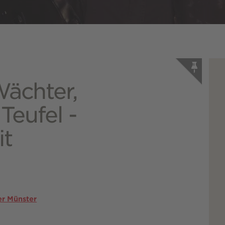
Wächter,
Teufel -
it
er Münster