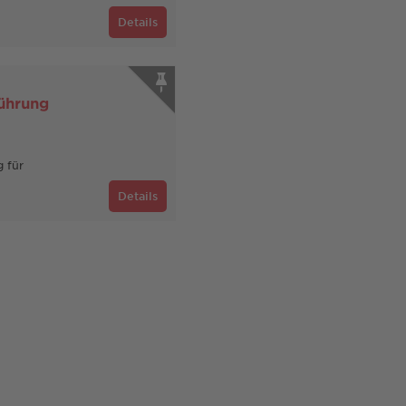
Details
führung
g für
Details