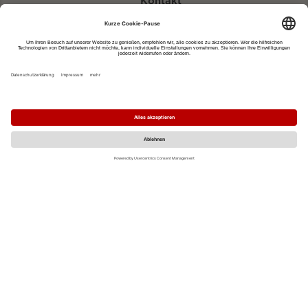
Kontakt
eventportal@fwtm.de
Neue Veranstaltung eintragen
Tourismusportal visit.freiburg.de
Datenschutzerklärung
Impressum
MO
DI
MI
DO
FR
SA
SO
1
2
3
4
5
6
7
8
9