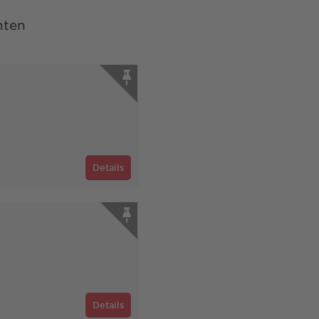
nten
Details
Details