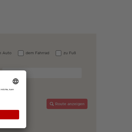
 Auto
dem Fahrrad
zu Fuß
Route anzeigen