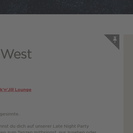
. West
k'n'Jill Lounge
hgesinnte.
nnst du dich auf unserer Late Night Party
en zum Tanzen mitbringst, nur zusehen oder