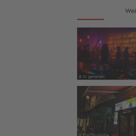
Wei
© KI generiert
© FWTM-Vögtle