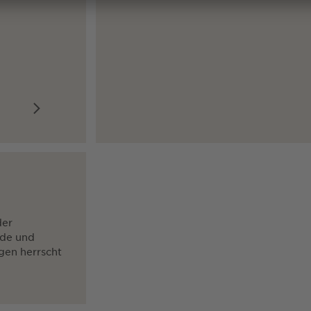
der
nde und
gen herrscht