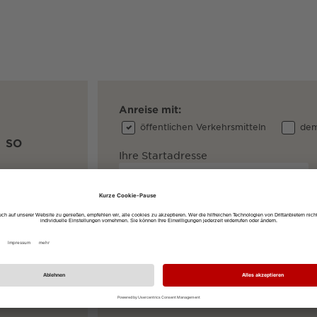
Anreise mit:
öffentlichen Verkehrsmitteln
dem
SO
Ihre Startadresse
6
13
Ihre Zieladresse
Leo-Wohleb-Straße 1, 79098 Freiburg
20
27
4