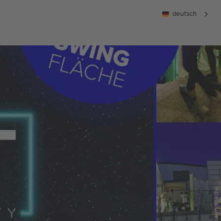
deutsch
© gutmann media