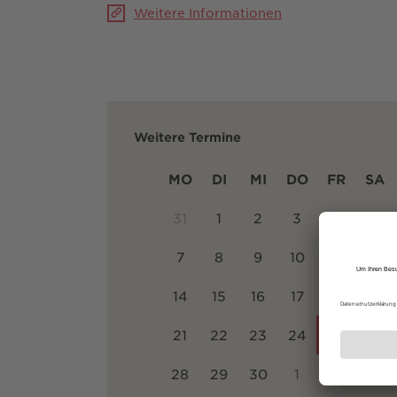
Weitere Informationen
Weitere Termine
MO
DI
MI
DO
FR
SA
31
1
2
3
4
5
7
8
9
10
11
12
14
15
16
17
18
19
21
22
23
24
25
26
28
29
30
1
2
3