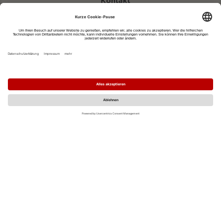
Kontakt
eventportal@fwtm.de
Neue Veranstaltung eintragen
Tourismusportal visit.freiburg.de
Datenschutzerklärung
Impressum
MO
DI
MI
DO
FR
SA
SO
1
2
3
4
5
6
7
8
9