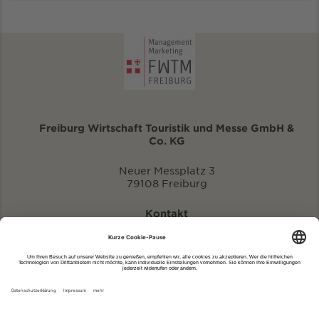
Freiburg Wirtschaft Touristik und Messe GmbH &
Co. KG
Neuer Messplatz 3
79108 Freiburg
Kontakt
eventportal@fwtm.de
Neue Veranstaltung eintragen
Tourismusportal visit.freiburg.de