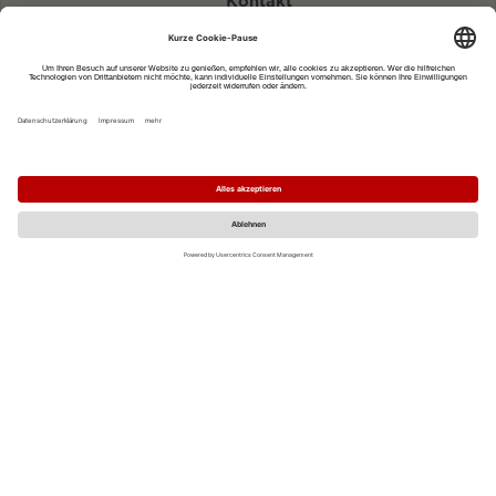
Kontakt
eventportal@fwtm.de
Neue Veranstaltung eintragen
Tourismusportal visit.freiburg.de
Datenschutzerklärung
Impressum
MO
DI
MI
DO
FR
SA
SO
1
2
3
4
5
6
7
8
9