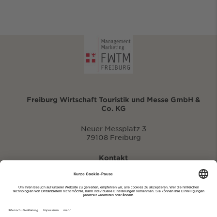
Freiburg Wirtschaft Touristik und Messe GmbH &
Co. KG
Neuer Messplatz 3
79108 Freiburg
Kontakt
eventportal@fwtm.de
Neue Veranstaltung eintragen