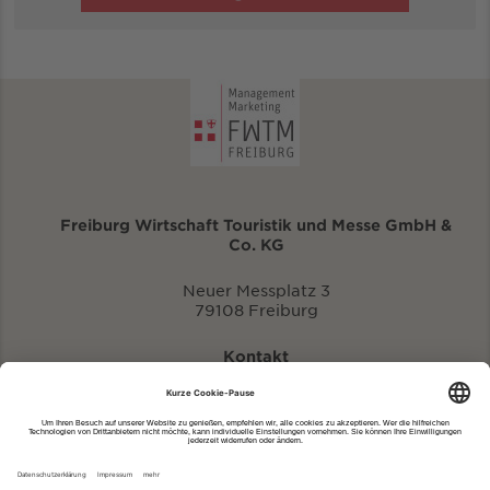
Freiburg Wirtschaft Touristik und Messe GmbH &
Co. KG
Neuer Messplatz 3
79108 Freiburg
Kontakt
eventportal@fwtm.de
Neue Veranstaltung eintragen