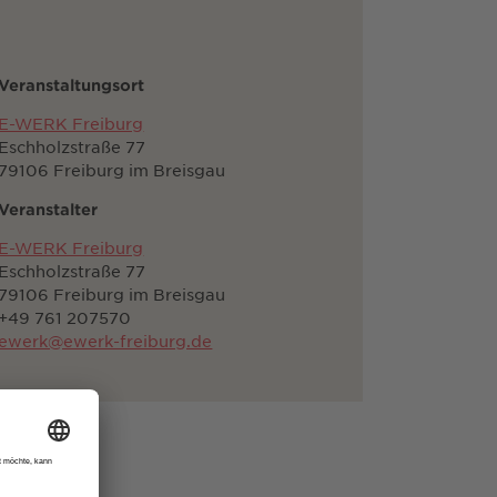
Veranstaltungsort
E-WERK Freiburg
Eschholzstraße 77
79106 Freiburg im Breisgau
Veranstalter
E-WERK Freiburg
Eschholzstraße 77
79106 Freiburg im Breisgau
+49 761 207570
ewerk@ewerk-freiburg.de