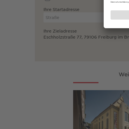
Ihre Startadresse
Ihre Zieladresse
Eschholzstraße 77, 79106 Freiburg im B
Wei