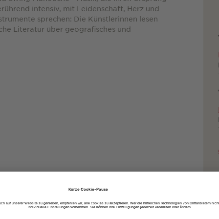
ührend intensiv, mit Leidenschaft, Herz und
Instrumente sprechen: Die Künstlerinnen lesen
che Literatur über geografisches und
uto
dem Fahrrad
zu Fuß