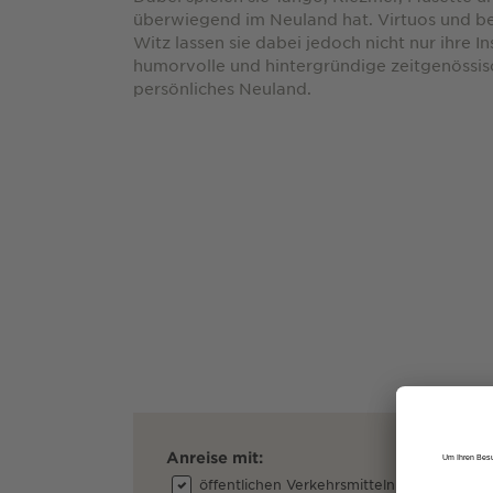
überwiegend im Neuland hat. Virtuos und ber
Witz lassen sie dabei jedoch nicht nur ihre 
humorvolle und hintergründige zeitgenössis
persönliches Neuland.
Anreise mit:
öffentlichen Verkehrsmitteln
dem A