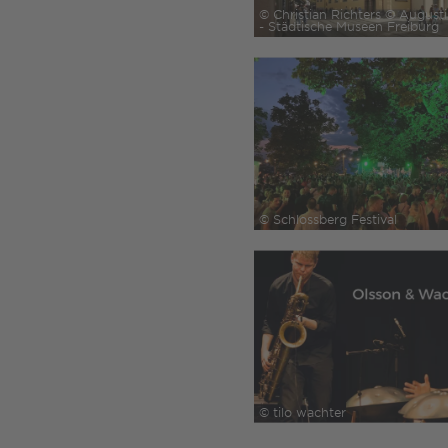
© Christian Richters © Augus
- Städtische Museen Freiburg
© Schlossberg Festival
© tilo wachter