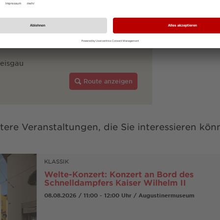
reisgau
Route anzeigen
tere Veranstaltungen, die Sie interessieren kön
KLASSIK
Welte-Konzert: Konzert an Bord des
Schnelldampfers Kaiser Wilhelm II
08.08.2026 / 11:00 - 12:00 Uhr / Augustinermuseum