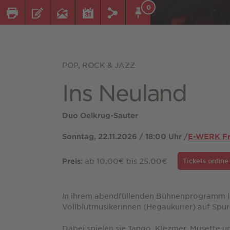
0
POP, ROCK & JAZZ
Ins Neuland
Duo Oelkrug-Sauter
Sonntag, 22.11.2026 / 18:00 Uhr /
E-WERK Fr
ab 10,00€ bis 25,00€
Preis:
Tickets onlin
In ihrem abendfüllenden Bühnenprogramm I
Vollblutmusikerinnen (Hegaukurier) auf Spu
Dabei spielen sie Tango, Klezmer, Musette u