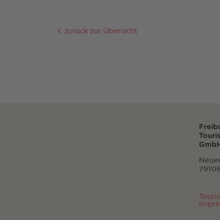
zurück zur Übersicht
Freib
Touri
GmbH
Neuer
79108
Touri
Impr