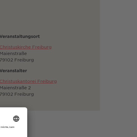
Veranstaltungsort
Christuskirche Freiburg
Maienstraße
79102 Freiburg
Veranstalter
Christuskantorei Freiburg
Maienstraße 2
79102 Freiburg