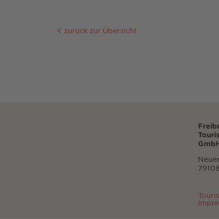
zurück zur Übersicht
Freib
Touri
GmbH
Neuer
79108
Touri
Impr