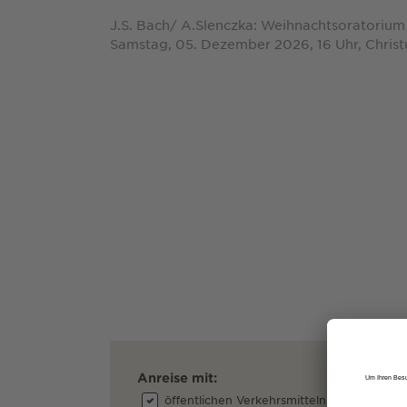
J.S. Bach/ A.Slenczka: Weihnachtsoratorium 
Samstag, 05. Dezember 2026, 16 Uhr, Christ
Anreise mit:
öffentlichen Verkehrsmitteln
dem A