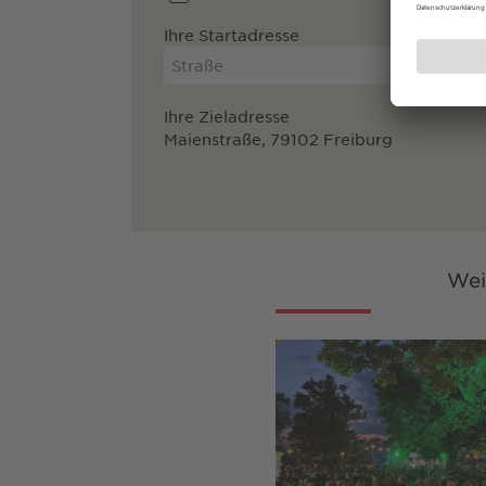
Ihre Startadresse
Ihre Zieladresse
Maienstraße, 79102 Freiburg
Wei