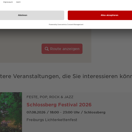
Route anzeigen
tere Veranstaltungen, die Sie interessieren kön
FESTE, POP, ROCK & JAZZ
Schlossberg Festival 2026
07.08.2026 / 18:00 - 23:00 Uhr / Schlossberg
Freiburgs Lichterkettenfest