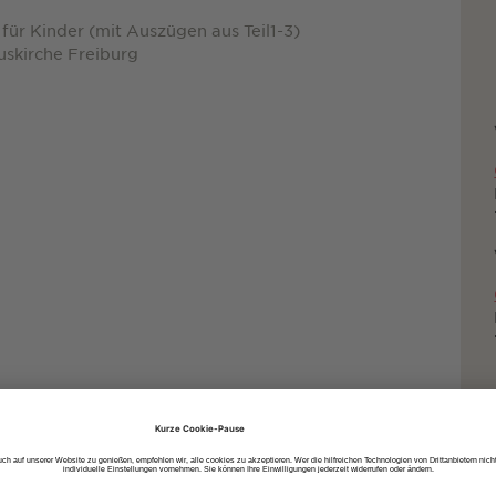
für Kinder (mit Auszügen aus Teil1-3)
uskirche Freiburg
uto
dem Fahrrad
zu Fuß