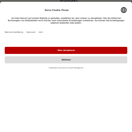
Kontakt
eventportal@fwtm.de
Neue Veranstaltung eintragen
Tourismusportal visit.freiburg.de
Datenschutzerklärung
Impressum
MO
DI
MI
DO
FR
SA
SO
1
2
3
4
5
6
7
8
9