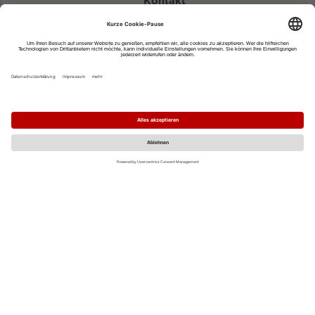
Kontakt
eventportal@fwtm.de
Neue Veranstaltung eintragen
Tourismusportal visit.freiburg.de
Datenschutzerklärung
Impressum
MO
DI
MI
DO
FR
SA
SO
1
2
3
4
5
6
7
8
9