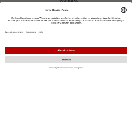
Kontakt
eventportal@fwtm.de
Neue Veranstaltung eintragen
Tourismusportal visit.freiburg.de
Datenschutzerklärung
Impressum
MO
DI
MI
DO
FR
SA
SO
1
2
3
4
5
6
7
8
9