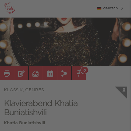
deutsch
0
KLASSIK, GENRES
Klavierabend Khatia
Buniatishvili
Khatia Buniatishvili