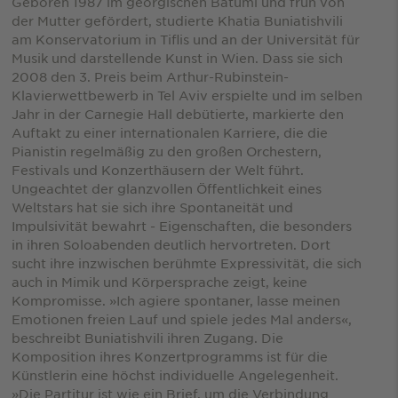
Geboren 1987 im georgischen Batumi und früh von
der Mutter gefördert, studierte Khatia Buniatishvili
am Konservatorium in Tiflis und an der Universität für
Musik und darstellende Kunst in Wien. Dass sie sich
2008 den 3. Preis beim Arthur-Rubinstein-
Klavierwettbewerb in Tel Aviv erspielte und im selben
Jahr in der Carnegie Hall debütierte, markierte den
Auftakt zu einer internationalen Karriere, die die
Pianistin regelmäßig zu den großen Orchestern,
Festivals und Konzerthäusern der Welt führt.
Ungeachtet der glanzvollen Öffentlichkeit eines
Weltstars hat sie sich ihre Spontaneität und
Impulsivität bewahrt - Eigenschaften, die besonders
in ihren Soloabenden deutlich hervortreten. Dort
sucht ihre inzwischen berühmte Expressivität, die sich
auch in Mimik und Körpersprache zeigt, keine
Kompromisse. »Ich agiere spontaner, lasse meinen
Emotionen freien Lauf und spiele jedes Mal anders«,
beschreibt Buniatishvili ihren Zugang. Die
Komposition ihres Konzertprogramms ist für die
Künstlerin eine höchst individuelle Angelegenheit.
»Die Partitur ist wie ein Brief, um die Verbindung