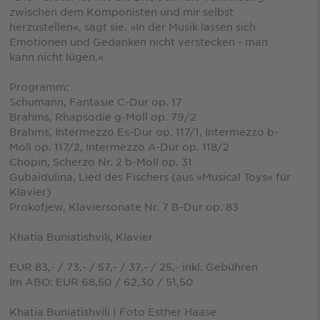
zwischen dem Komponisten und mir selbst
herzustellen«, sagt sie. »In der Musik lassen sich
Emotionen und Gedanken nicht verstecken - man
kann nicht lügen.«
Programm:
Schumann, Fantasie C-Dur op. 17
Brahms, Rhapsodie g-Moll op. 79/2
Brahms, Intermezzo Es-Dur op. 117/1, Intermezzo b-
Moll op. 117/2, Intermezzo A-Dur op. 118/2
Chopin, Scherzo Nr. 2 b-Moll op. 31
Gubaidulina, Lied des Fischers (aus »Musical Toys« für
Klavier)
Prokofjew, Klaviersonate Nr. 7 B-Dur op. 83
Khatia Buniatishvili, Klavier
EUR 83,- / 73,- / 57,- / 37,- / 25,- inkl. Gebühren
Im ABO: EUR 68,50 / 62,30 / 51,50
Khatia Buniatishvili | Foto Esther Haase