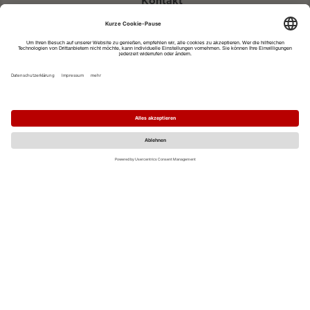
Kontakt
eventportal@fwtm.de
Neue Veranstaltung eintragen
Tourismusportal visit.freiburg.de
Datenschutzerklärung
Impressum
MO
DI
MI
DO
FR
SA
SO
1
2
3
4
5
6
7
8
9