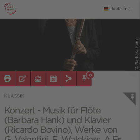
deutsch
© Barbara Hank
0
KLASSIK
Konzert - Musik für Flöte
(Barbara Hank) und Klavier
(Ricardo Bovino), Werke von
G. Valentini, E. Walckiers, A.Fr.