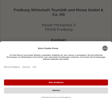
Freiburg Wirtschaft Touristik und Messe GmbH &
Co. KG
Neuer Messplatz 3
79108 Freiburg
Kontakt
eventportal@fwtm.de
Neue Veranstaltung eintragen
Tourismusportal visit.freiburg.de
Datenschutzerklärung
Impressum