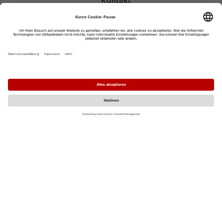
Kontakt
eventportal@fwtm.de
Neue Veranstaltung eintragen
Tourismusportal visit.freiburg.de
Datenschutzerklärung
Impressum
MO
DI
MI
DO
FR
SA
SO
1
2
3
4
5
6
7
8
9