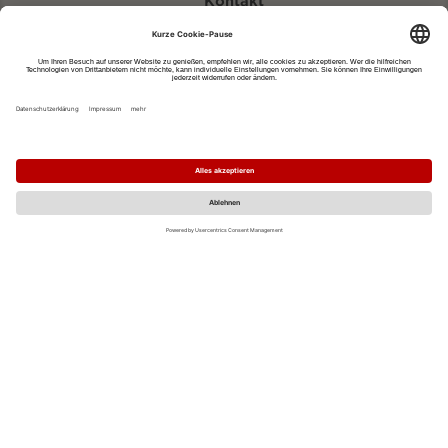
Kontakt
eventportal@fwtm.de
Neue Veranstaltung eintragen
Tourismusportal visit.freiburg.de
Datenschutzerklärung
Impressum
MO
DI
MI
DO
FR
SA
SO
1
2
3
4
5
6
7
8
9