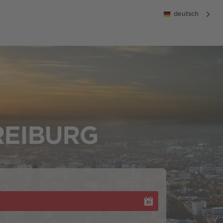
deutsch
REIBURG