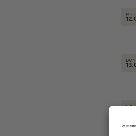
MIT
12.
DON
13.
FREI
14.