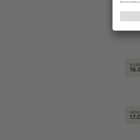
SAM
15.
SON
16.
MON
17.