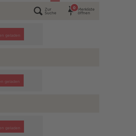
0
Zur
Merkliste
Suche
öffnen
en geladen
en geladen
en geladen