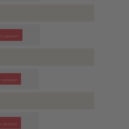
en geladen
n geladen
n geladen