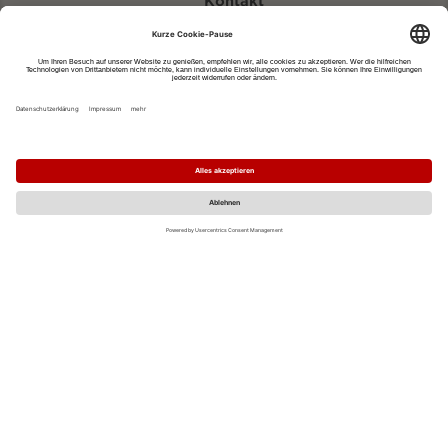
Kontakt
eventportal@fwtm.de
Neue Veranstaltung eintragen
Tourismusportal visit.freiburg.de
Datenschutzerklärung
Impressum
MO
DI
MI
DO
FR
SA
SO
1
2
3
4
5
6
7
8
9