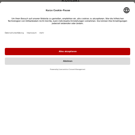
Kontakt
eventportal@fwtm.de
Neue Veranstaltung eintragen
Tourismusportal visit.freiburg.de
Datenschutzerklärung
Impressum
MO
DI
MI
DO
FR
SA
SO
1
2
3
4
5
6
7
8
9