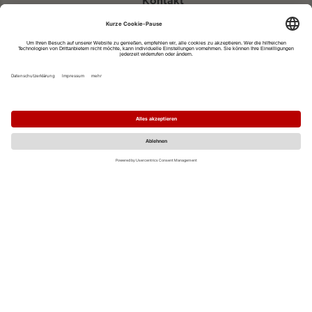
Kontakt
eventportal@fwtm.de
Neue Veranstaltung eintragen
Tourismusportal visit.freiburg.de
Datenschutzerklärung
Impressum
MO
DI
MI
DO
FR
SA
SO
1
2
3
4
5
6
7
8
9