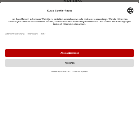
Kontakt
eventportal@fwtm.de
Neue Veranstaltung eintragen
Tourismusportal visit.freiburg.de
Datenschutzerklärung
Impressum
MO
DI
MI
DO
FR
SA
SO
1
2
3
4
5
6
7
8
9