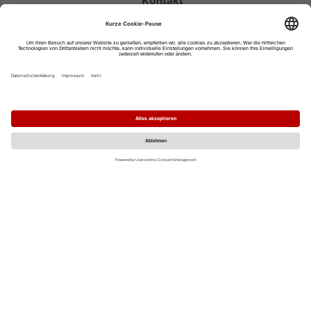
Kontakt
eventportal@fwtm.de
Neue Veranstaltung eintragen
Tourismusportal visit.freiburg.de
Datenschutzerklärung
Impressum
MO
DI
MI
DO
FR
SA
SO
1
2
3
4
5
6
7
8
9