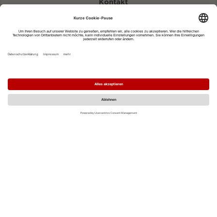
Kontakt
eventportal@fwtm.de
Neue Veranstaltung eintragen
Tourismusportal visit.freiburg.de
Datenschutzerklärung
Impressum
MO
DI
MI
DO
FR
SA
SO
1
2
3
4
5
6
7
8
9