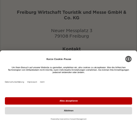
Freiburg Wirtschaft Touristik und Messe GmbH &
Co. KG
Neuer Messplatz 3
79108 Freiburg
Kontakt
eventportal@fwtm.de
Neue Veranstaltung eintragen
Tourismusportal visit.freiburg.de
Datenschutzerklärung
Impressum