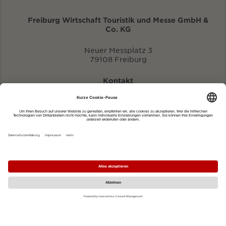
Freiburg Wirtschaft Touristik und Messe GmbH &
Co. KG
Neuer Messplatz 3
79108 Freiburg
Kontakt
eventportal@fwtm.de
Neue Veranstaltung eintragen
Tourismusportal visit.freiburg.de
Datenschutzerklärung
Impressum